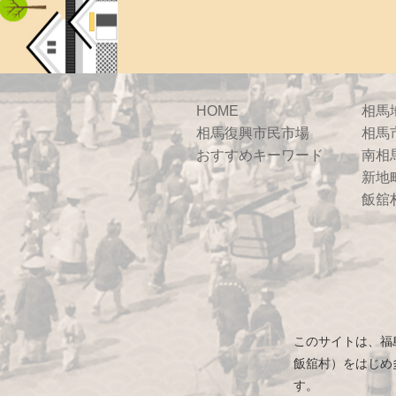
HOME
相馬
相馬復興市民市場
相馬
おすすめキーワード
南相
新地
飯舘
このサイトは、福
飯舘村）をはじめ
す。