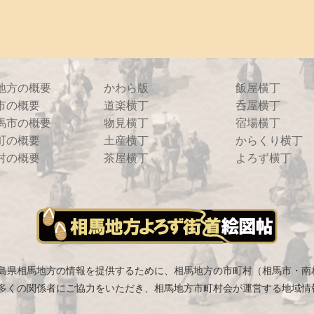
地方の概要
かわら版
飯屋横丁
市の概要
道楽横丁
呑屋横丁
馬市の概要
物見横丁
宿場横丁
町の概要
土産横丁
からくり横丁
村の概要
茶屋横丁
よろず横丁
島県相馬地方の情報を提供するために、相馬地方の市町村（相馬市・南
多くの関係者にご協力をいただき、相馬地方市町村会が運営する地域情