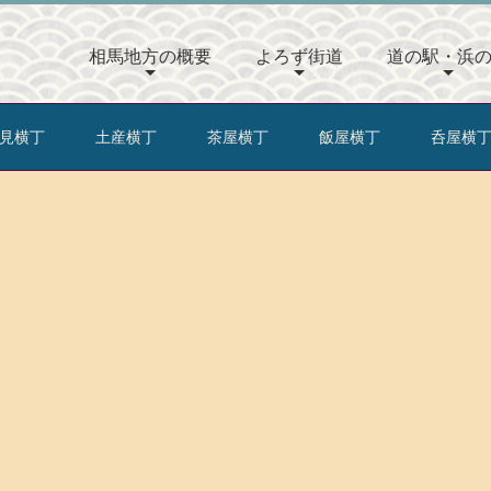
相馬地方の概要
よろず街道
道の駅・浜
見横丁
土産横丁
茶屋横丁
飯屋横丁
呑屋横
かわら版
[%category%]
[%title%]
[%article_short_50%]