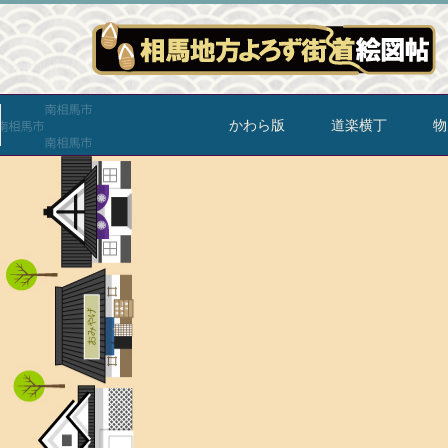
かわら版
道楽横丁
物
[%article_list_start%]
[!% if (image.url!="") { %]
[!% } %]