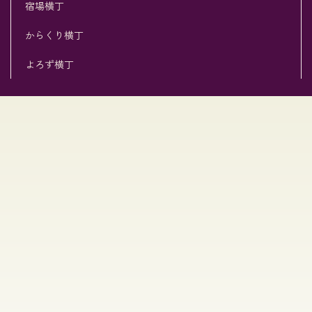
宿場横丁
からくり横丁
よろず横丁
[%title%]
[%list_start%]