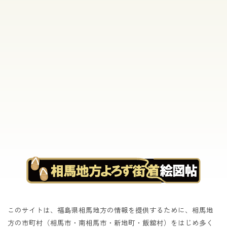
[%list_end%]
[%article%]
[%category%]
[%tags%]
このサイトは、福島県相馬地方の情報を提供するために、相馬地
方の市町村（相馬市・南相馬市・新地町・飯舘村）をはじめ
多く