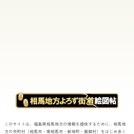
[%list_end%]
[%article%]
[%category%]
[%tags%]
このサイトは、福島県相馬地方の情報を提供するために、相馬地
方の市町村（相馬市・南相馬市・新地町・飯舘村）をはじめ
多く