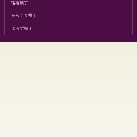
宿場横丁
からくり横丁
よろず横丁
[%title%]
[%list_start%]