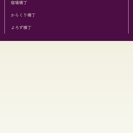
宿場横丁
からくり横丁
よろず横丁
[%title%]
[%list_start%]