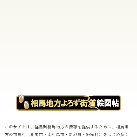
[%list_end%]
[%article%]
[%category%]
[%tags%]
このサイトは、福島県相馬地方の情報を提供するために、相馬地
方の市町村（相馬市・南相馬市・新地町・飯舘村）をはじめ
多く