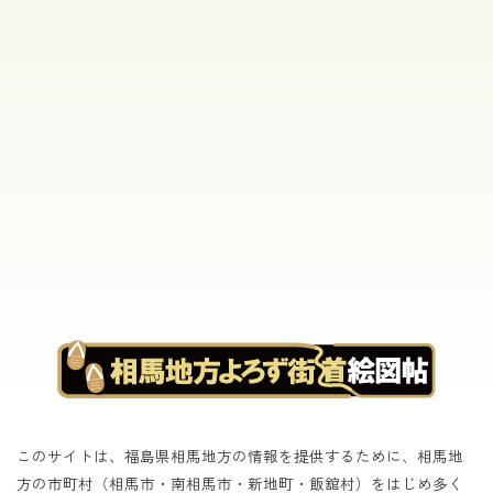
[%list_end%]
[%article%]
[%category%]
[%tags%]
このサイトは、福島県相馬地方の情報を提供するために、相馬地
方の市町村（相馬市・南相馬市・新地町・飯舘村）をはじめ
多く