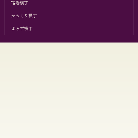
宿場横丁
からくり横丁
よろず横丁
[%title%]
[%list_start%]