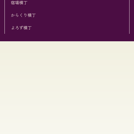
宿場横丁
からくり横丁
よろず横丁
[%title%]
[%list_start%]