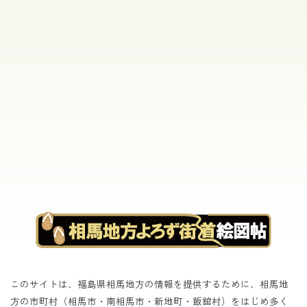
[%list_end%]
[%article%]
[%category%]
[%tags%]
このサイトは、福島県相馬地方の情報を提供するために、相馬地
方の市町村（相馬市・南相馬市・新地町・飯舘村）をはじめ
多く