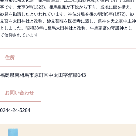
要無形民俗文化財「相馬野馬追」は三社(旧妙見社)が合同で行う伝統行
事です。元亨3年(1323)、相馬重胤が下総から下向、当地に館を構え、
妙見を勧請したといわれています。神仏分離令後の明治5年(1872)、妙
見宮を太田神社と改称、妙見菩薩を医徳寺に遷し、祭神を天之御中主神
としました。昭和28年に相馬太田神社と改称。牛馬家畜の守護神とし
て信仰されています
住所
福島県南相馬市原町区中太田字舘腰143
お問い合わせ
0244-24-5284