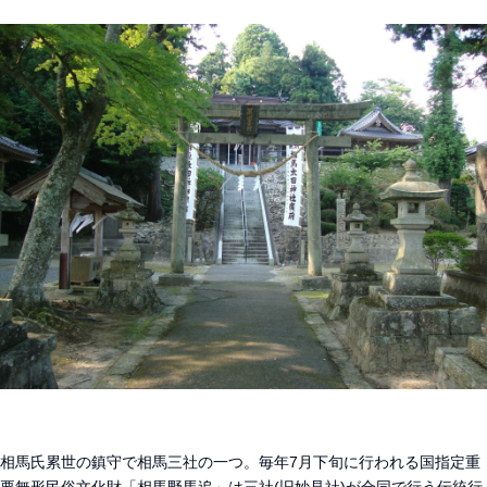
相馬氏累世の鎮守で相馬三社の一つ。毎年7月下旬に行われる国指定重