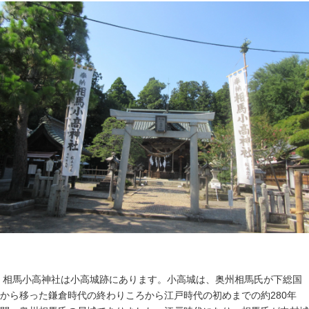
相馬小高神社は小高城跡にあります。小高城は、奥州相馬氏が下総国
から移った鎌倉時代の終わりころから江戸時代の初めまでの約280年