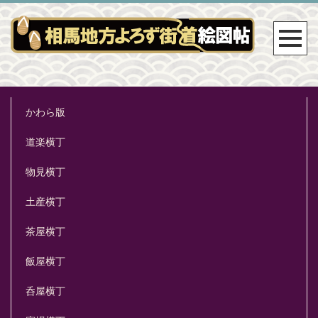
かわら版
道楽横丁
物見横丁
土産横丁
茶屋横丁
飯屋横丁
呑屋横丁