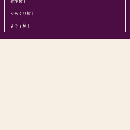
宿場横丁
からくり横丁
よろず横丁