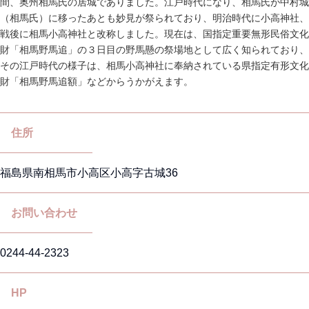
間、奥州相馬氏の居城でありました。
江戸時代になり、相馬氏が中村城
（相馬氏）に移ったあとも妙見が祭られており、明治時代に小高神社、
戦後に相馬小高神社と改称しました。現在は、国指定重要無形民俗文化
財「相馬野馬追」の３日目の野馬懸の祭場地として広く知られており、
その江戸時代の様子は、相馬小高神社に奉納されている県指定有形文化
財「相馬野馬追額」などからうかがえます。
住所
福島県南相馬市小高区小高字古城36
お問い合わせ
0244-44-2323
HP