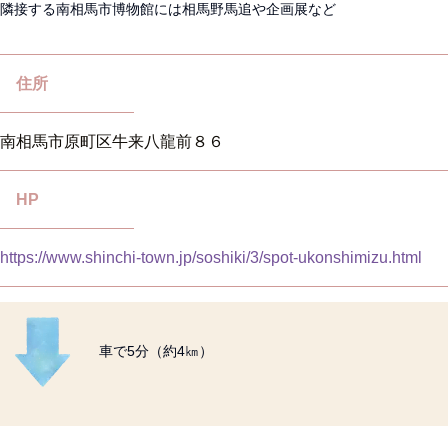
隣接する南相馬市博物館には相馬野馬追や企画展など
住所
南相馬市原町区牛来八龍前８６
HP
https://www.shinchi-town.jp/soshiki/3/spot-ukonshimizu.html
車で5分（約4㎞）