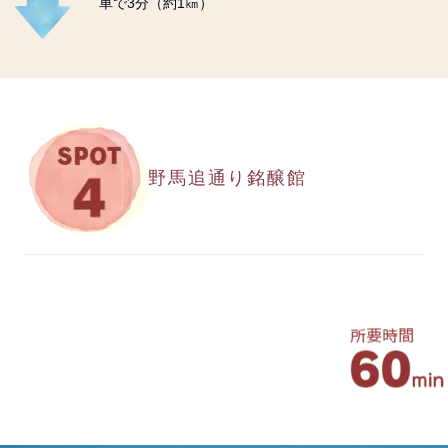
車で3分（約1㎞）
野馬追通り銘醸館