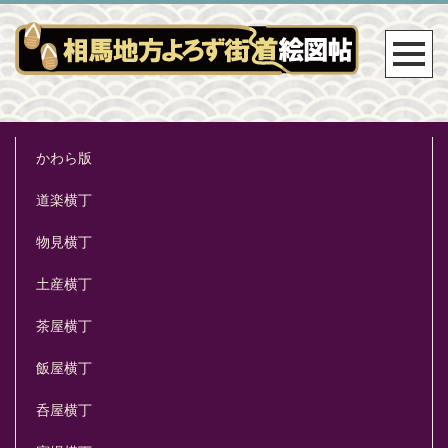
かわら版
道楽横丁
物見横丁
土産横丁
茶屋横丁
飯屋横丁
呑屋横丁