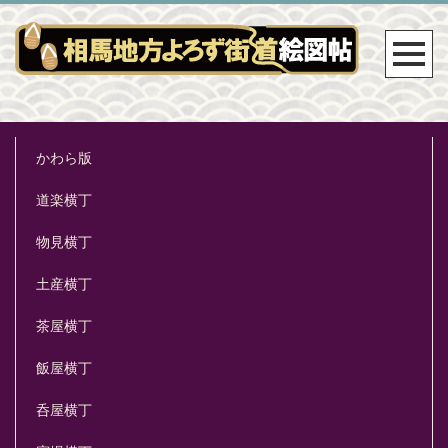
かわら版
道楽横丁
物見横丁
土産横丁
茶屋横丁
飯屋横丁
呑屋横丁