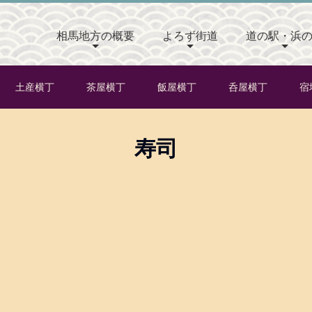
相馬地方の概要
よろず街道
道の駅・浜
土産横丁
茶屋横丁
飯屋横丁
呑屋横丁
宿
寿司