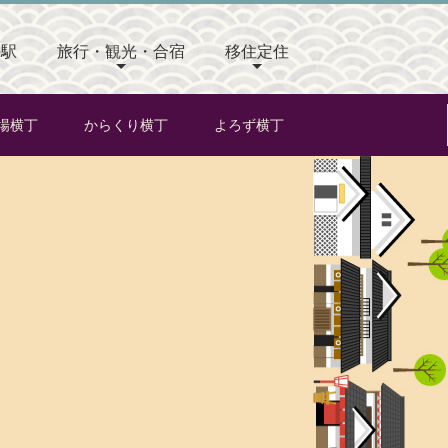
の駅
旅行・観光・合宿
移住定住
場横丁
からくり横丁
よろず横丁