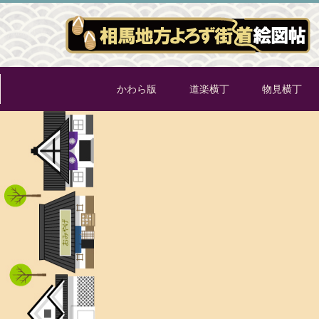
かわら版
道楽横丁
物見横丁
[%title%]