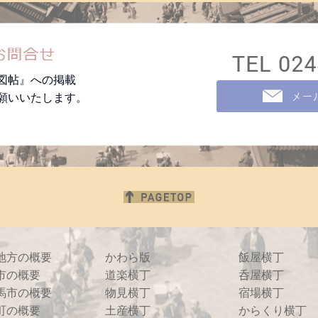
図帖』への掲載
願いいたします。
地方の概要
かわら版
飯屋横丁
市の概要
道楽横丁
呑屋横丁
馬市の概要
物見横丁
宿場横丁
町の概要
土産横丁
からくり横丁