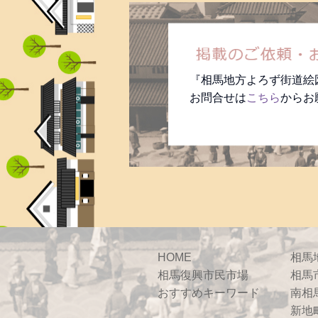
『相馬地方よろず街道絵
お問合せは
こちら
からお
HOME
相馬
相馬復興市民市場
相馬
おすすめキーワード
南相
新地