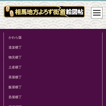
かわら版
道楽横丁
物見横丁
土産横丁
茶屋横丁
飯屋横丁
呑屋横丁